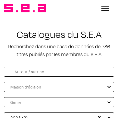
Catalogues du S.E.A
Recherchez dans une base de données de 736
titres publiés par les membres du S.E.A
Facette catalogue auteur
Rechercher
Catalogue Maison d'édition
Sélectionnez le contenu
Sélectionnez le contenu
Catalogue genre
Sélectionnez le contenu
Sélectionnez le contenu
Catalogue année
Sélectionnez le contenu
Sélectionnez le contenu
2003 (2)