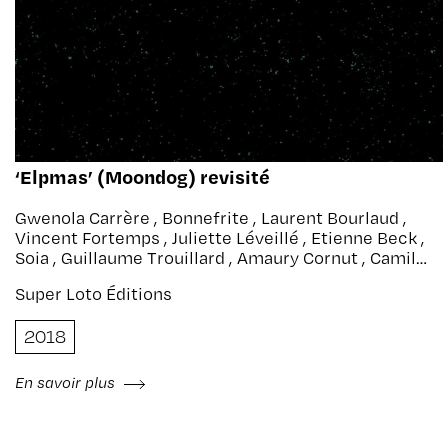
‘Elpmas’ (Moondog) revisité
Gwenola Carrère , Bonnefrite , Laurent Bourlaud ,
Vincent Fortemps , Juliette Léveillé , Etienne Beck ,
Soia , Guillaume Trouillard , Amaury Cornut , Camille
Escoubet , Blandine Rinkel , Guy-Marc Hinant &
Super Loto Éditions
Patrick Gyger
2018
En savoir plus