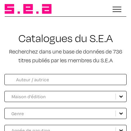
Catalogues du S.E.A
Recherchez dans une base de données de 736
titres publiés par les membres du S.E.A
Facette catalogue auteur
Rechercher
Catalogue Maison d'édition
Sélectionnez le contenu
Sélectionnez le contenu
Catalogue genre
Sélectionnez le contenu
Sélectionnez le contenu
Catalogue année
Sélectionnez le contenu
Sélectionnez le contenu