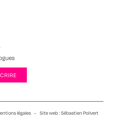
s
logues
entions légales
-
Site web :
Sébastien Poilvert