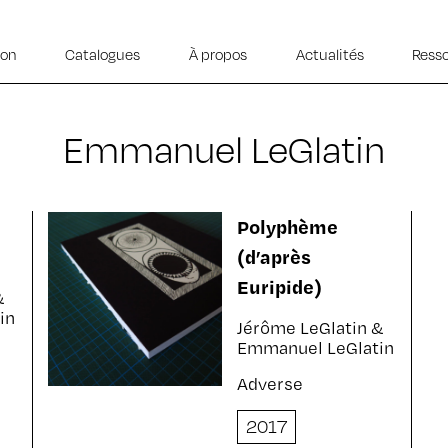
ion
Catalogues
À propos
Actualités
Ress
Emmanuel LeGlatin
Polyphème
(d’après
Euripide)
&
in
Jérôme LeGlatin &
Emmanuel LeGlatin
Adverse
2017