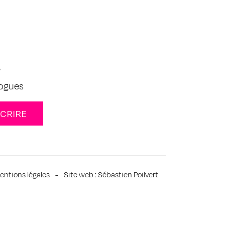
s
logues
entions légales
-
Site web :
Sébastien Poilvert