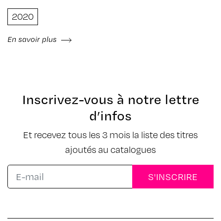
Kinder K , Klaus Walbrou , Lilas , Liza Kaka , Mape
2020
813 , Marjolin N’a qu’un oeil , Niark1 , Nico Fremz ,
Patrick Jannin , Paulaulart , Phi , Pierre Sauvage ,
Pouzzo , Riton La Mort , Sandra Ghosn , Saralisa
En savoir plus
Pegorier , Valfret & Yann Taillefer
Inscrivez-vous à notre lettre
d’infos
Et recevez tous les 3 mois la liste des titres
ajoutés au catalogues