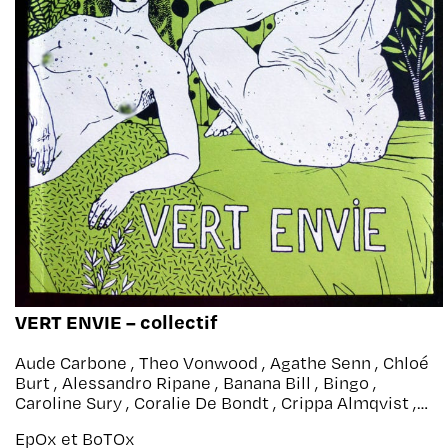
VERT ENVIE – collectif
Aude Carbone , Theo Vonwood , Agathe Senn , Chloé
Burt , Alessandro Ripane , Banana Bill , Bingo ,
Caroline Sury , Coralie De Bondt , Crippa Almqvist ,
Delphine Bucher , Desperfecto , Erth , Framax ,
EpOx et BoTOx
Gwen Tomahawk , Hoel Von Helvet , Jo99 , Jürg ,