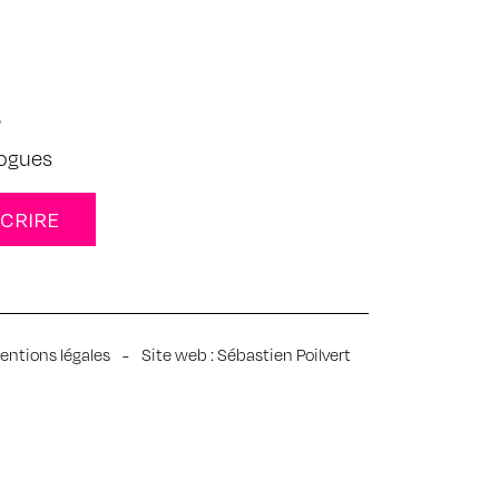
s
logues
entions légales
-
Site web :
Sébastien Poilvert