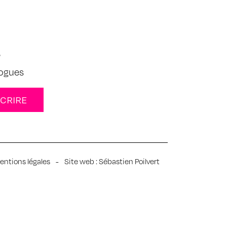
s
logues
entions légales
-
Site web :
Sébastien Poilvert