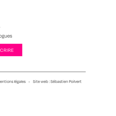
s
logues
entions légales
-
Site web :
Sébastien Poilvert