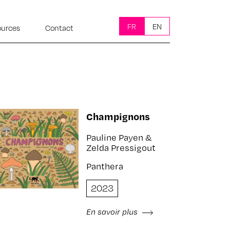
FR
EN
ources
Contact
Champignons
Pauline Payen &
Zelda Pressigout
Panthera
2023
En savoir plus