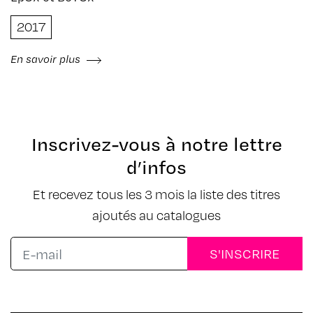
, Audrey Faury , Pakito Bolino , Ben Sanair , Paul
2017
Cayet , Bill Noir , Carles G.O’D , Nicomix , Le Duc
Bastard , Sam Szymanski , Pierre Jarriges , Andrea
Rausch , Piet du Congo , ZZT’off , Aurex , Mehdi
En savoir plus
Beneitez , Walter Gross , Herbot , Pierre Bolide ,
Antoine Duthoit & Tommy Gun
Inscrivez-vous à notre lettre
d’infos
Et recevez tous les 3 mois la liste des titres
ajoutés au catalogues