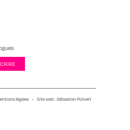
s
logues
entions légales
-
Site web :
Sébastien Poilvert