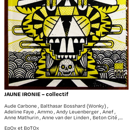
JAUNE IRONIE – collectif
Aude Carbone , Balthasar Bosshard (Wonky) ,
Adeline Faye , Ammo , Andy Leuenberger , Anef ,
Anne Mathurin , Anne van der Linden , Beton Cité ,
Chloé mathiez , Ciou , David Dusart , Elzo Durt ,
EpOx et BoTOx
Freakcity , Gabriel Delmas , Gabriel Leroy ,