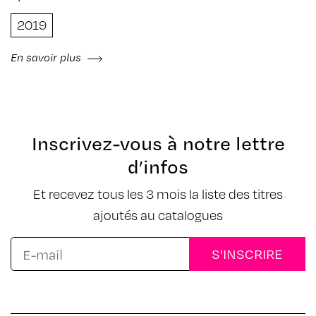
Guillaume Decock , Guyomsk , Karine Kadah ,
2019
Katjastroph , Laura Schneider , Marine Perraudin ,
Martin Lopez , Mat van Assche , Miroslav
Weissmuller , Noemie Barsolle , Oudin Ojjo , Renard
En savoir plus
Perplexe , Romig , Sophie Laronde , Sylvain Bureau ,
The Pit , Thierry Toth , Vincent Wagnair , Yves
Hänggi & Zélie Doffémont
Inscrivez-vous à notre lettre
d’infos
Et recevez tous les 3 mois la liste des titres
ajoutés au catalogues