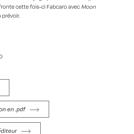
fronte cette fois-ci Fabcaro avec
Moon
 prévoir.
0
on en .pdf
'éditeur