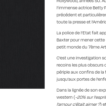
Hollywood, années 50. Au
l’immense actrice Betty 
précédent et particulière
toute la presse et l’Amér
La police de l’Etat fait 
Baxter pour mener cette 
petit monde du 7ème Art
C’est une investigation s
recoins les plus obscurs d
périple aux confins de la 
jusqu’aux portes de l’enf
Dans la lignée de son expl
western (
-20% sur l’esprit
l’amour c’était aimer ?
) e