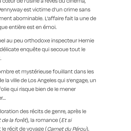
 cœur de l’usine à rêves du cinéma,
Pennyway est victime d’un crime sans
ment abominable. L’affaire fait la une de
ique entière est en émoi.
appel au peu orthodoxe inspecteur Hernie
délicate enquête qui secoue tout le
.
ombre et mystérieuse fouillant dans les
e la ville de Los Angeles qui s’engage, un
folie qui risque bien de le mener
er…
oration des récits de genre, après le
 de la forêt
), la romance (
Et si
t le récit de voyage (
Carnet du Pérou
),