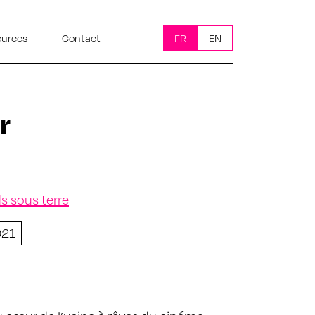
ources
Contact
FR
EN
r
ds sous terre
021