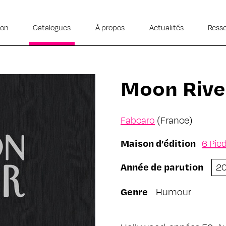
ion
Catalogues
À propos
Actualités
Ress
Moon Rive
Fabcaro
(France)
Maison d’édition
6 Pie
Année de parution
2
Genre
Humour