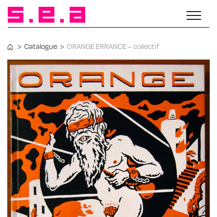
>
Catalogue
>
ORANGE ERRANCE – collectif