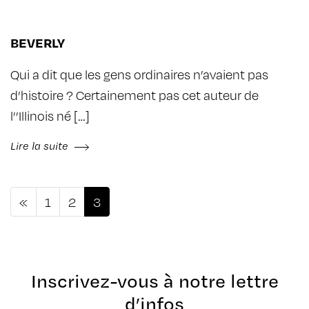
BEVERLY
Qui a dit que les gens ordinaires n’avaient pas
d’histoire ? Certainement pas cet auteur de
l’’Illinois né […]
Lire la suite
Navigation dans les articles
«
1
2
3
Inscrivez-vous à notre lettre
d’infos