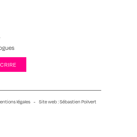
s
logues
entions légales
-
Site web :
Sébastien Poilvert