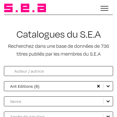
Catalogues du S.E.A
Recherchez dans une base de données de 736
titres publiés par les membres du S.E.A
Facette catalogue auteur
Rechercher
Catalogue Maison d'édition
Sélectionnez le contenu
Sélectionnez le contenu
Ant Editions (8)
Catalogue genre
Sélectionnez le contenu
Sélectionnez le contenu
Catalogue année
Sélectionnez le contenu
Sélectionnez le contenu