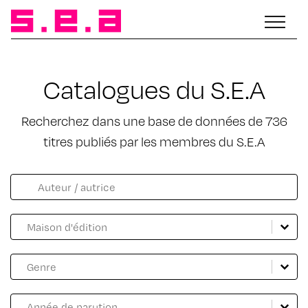
Catalogues du S.E.A
Recherchez dans une base de données de 736
titres publiés par les membres du S.E.A
Facette catalogue auteur
Rechercher
Catalogue Maison d'édition
Sélectionnez le contenu
Sélectionnez le contenu
Catalogue genre
Sélectionnez le contenu
Sélectionnez le contenu
Catalogue année
Sélectionnez le contenu
Sélectionnez le contenu