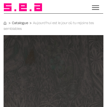
>
Catalogue
>
Aujourd’hui est le jour où tu rejoins tes
semblables