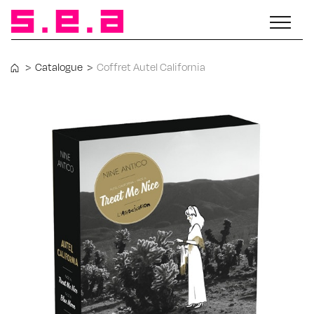
>
Catalogue
>
Coffret Autel California