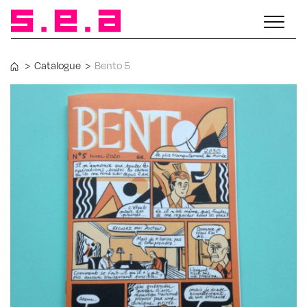
>
Catalogue
>
Bento 5