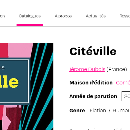
ion
Catalogues
À propos
Actualités
Ress
Citéville
Jérome Dubois
(France)
Maison d’édition
Corné
Année de parution
2
Genre
Fiction
/
Humou