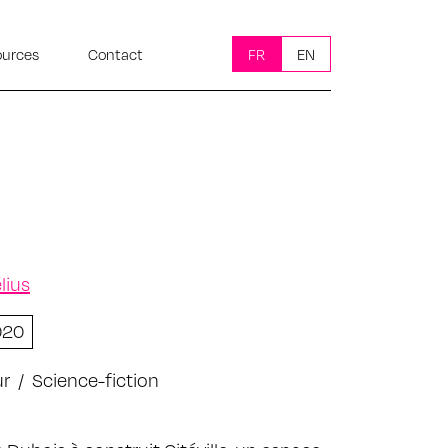
ources
Contact
FR
EN
lius
020
r
/
Science-fiction