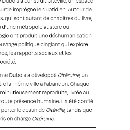
Dubois à construit Citéville, un espace
surde imprègne le quotidien. Autour de
 qui sont autant de chapitres du livre,
s d’une métropole austère où
logie ont produit une déshumanisation
uvrage politique cinglant qui explore
nce, les rapports sociaux et les
ociété.
rôme Dubois a développé
Citéruine
, un
tre la même ville à l’abandon. Chaque
 minutieusement reproduite, livrée au
toute présence humaine. Il a été confié
 porter le destin de
Citéville
, tandis que
pris en charge
Citéruine
.