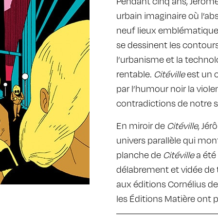
Pendant cinq ans, Jérôme 
urbain imaginaire où l’ab
neuf lieux emblématiques,
se dessinent les contour
l’urbanisme et la techno
rentable.
Citéville
est un o
par l’humour noir la viole
contradictions de notre s
En miroir de
Citéville
, Jé
univers parallèle qui mon
planche de
Citéville
a été
délabrement et vidée de 
aux éditions Cornélius de
les Éditions Matière ont 