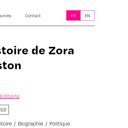
ources
Contact
FR
EN
stoire de Zora
ston
Editions
019
stoire
/
Biographie
/
Politique