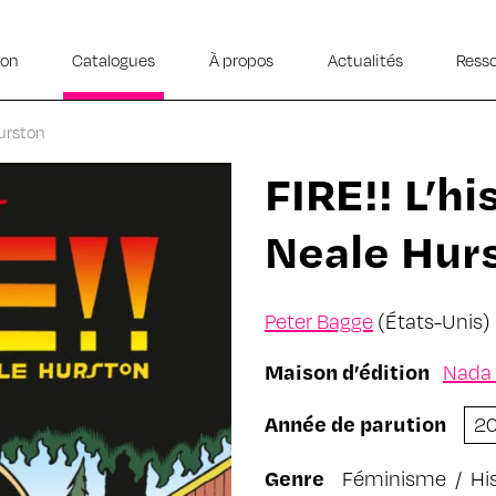
ion
Catalogues
À propos
Actualités
Ress
Hurston
FIRE!! L’hi
Neale Hur
Peter Bagge
(États-Unis)
Maison d’édition
Nada 
Année de parution
2
Genre
Féminisme
/
Hi