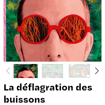
La défla­gra­tion des
buis­sons