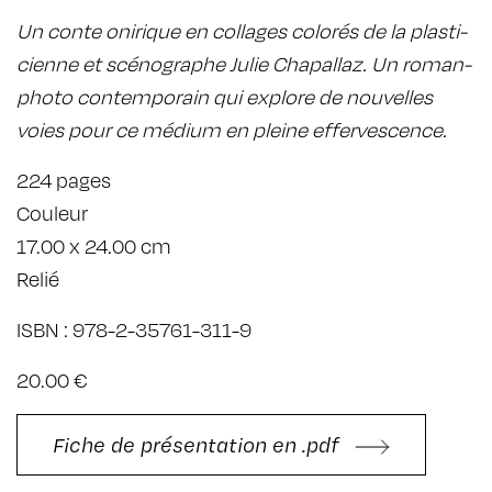
Un conte onirique en collages colo­rés de la plas­ti­
cienne et scéno­graphe Julie Chapal­laz. Un roman-
photo contem­po­rain qui explore de nouvelles
voies pour ce médium en pleine effer­ves­cence.
224 pages
Couleur
17.00 x 24.00 cm
Relié
ISBN : 978-2-35761-311-9
20.00 €
Fiche de présentation en .pdf