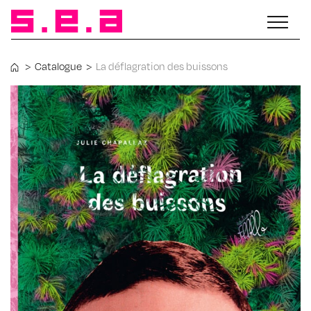
>
Catalogue
>
La défla­gra­tion des buis­sons