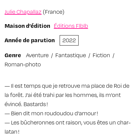
Julie Chapallaz
(France)
Maison d’édition
Éditions Flblb
Année de parution
2022
Genre
Aventure
/
Fantastique
/
Fiction
/
Roman-photo
— Il est temps que je retrouve ma place de Roi de
la forêt. J’ai été trahi par les hommes, ils m’ont
évincé. Bastards !
— Bien dit mon roudou­dou d’amour !
— Les bûche­ronnes ont raison, vous êtes un char­
la­tan !