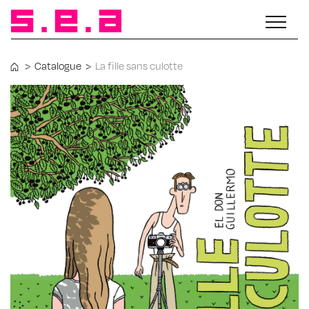
>
Catalogue
>
La fille sans culotte