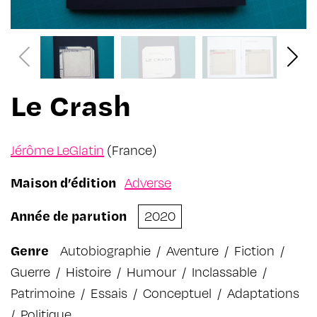
Le Crash
Jérôme LeGlatin
(France)
Maison d’édition
Adverse
Année de parution
2020
Genre
Autobiographie
/
Aventure
/
Fiction
/
Guerre
/
Histoire
/
Humour
/
Inclassable
/
Patrimoine
/
Essais
/
Conceptuel
/
Adaptations
/
Politique