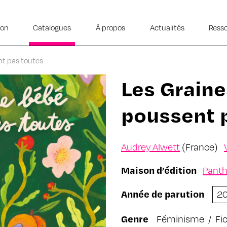
ion
Catalogues
À propos
Actualités
Ress
nt pas toutes
Les Graine
poussent 
Audrey Alwett
(France)
Maison d’édition
Panth
Année de parution
2
Genre
Féminisme
/
Fi