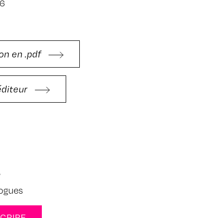
-6
on en .pdf
'éditeur
s
logues