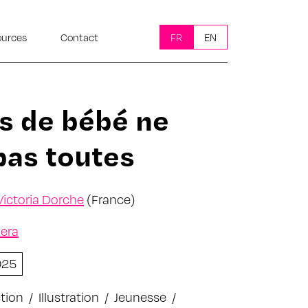
ources
Contact
FR
EN
s de bébé ne
pas toutes
Victoria Dorche
(France)
era
025
ction
/
Illustration
/
Jeunesse
/