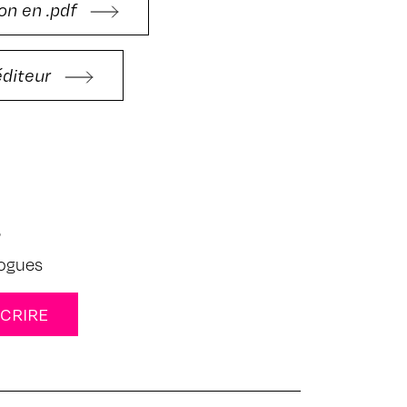
on en .pdf
'éditeur
s
logues