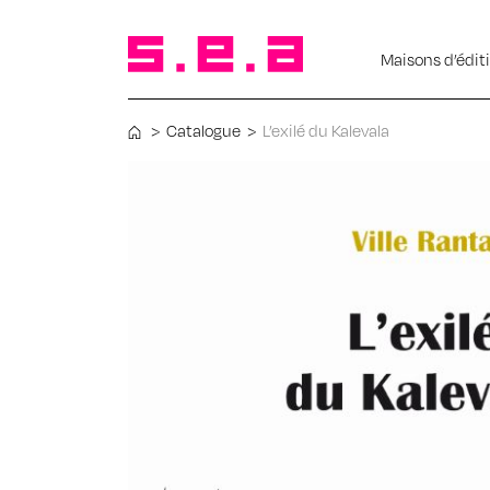
Maisons d’édit
>
Catalogue
>
L’exilé du Kalevala