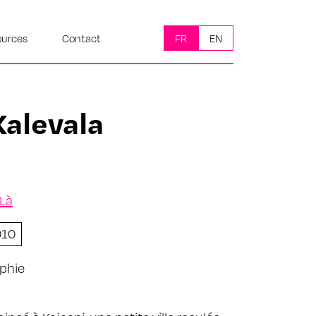
ources
Contact
FR
EN
Kalevala
 Là
010
phie