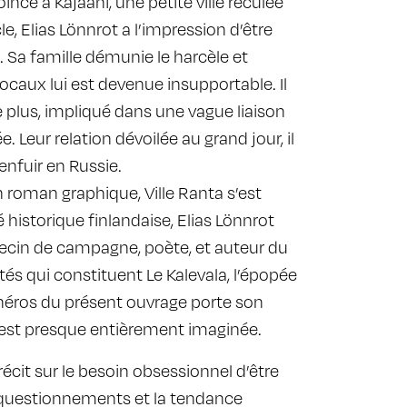
cé à Kajaani, une petite ville reculée
le, Elias Lönnrot a l’impression d’être
 Sa famille démunie le harcèle et
locaux lui est devenue insupportable. Il
de plus, impliqué dans une vague liaison
 Leur relation dévoilée au grand jour, il
enfuir en Russie.
n roman graphique, Ville Ranta s’est
 historique finlandaise, Elias Lönnrot
ecin de campagne, poète, et auteur du
és qui constituent Le Kalevala, l’épopée
 héros du présent ouvrage porte son
 est presque entièrement imaginée.
récit sur le besoin obsessionnel d’être
questionnements et la tendance