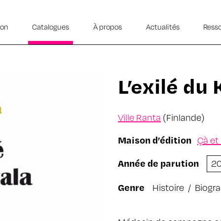
ion
Catalogues
À propos
Actualités
Ress
L’exilé du 
Ville Ranta
(Finlande)
Maison d’édition
Çà et
Année de parution
2
Genre
Histoire
/
Biogra