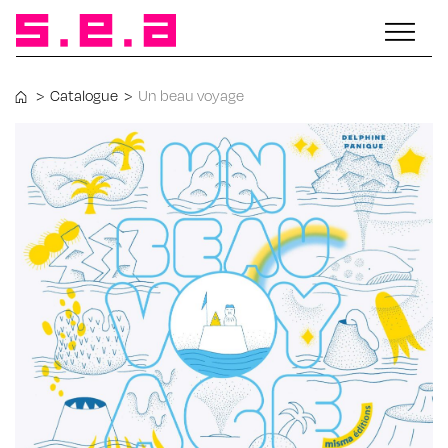
>
Catalogue
>
Un beau voyage