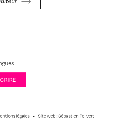
'éditeur
s
logues
entions légales
-
Site web :
Sébastien Poilvert