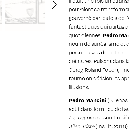
Il était une fois un étra
pouvaient se transforme
gouverné par les lois de 
fantastiques qui partage
quotidiennes.
Pedro Man
nourri de surréalisme et 
personnages de notre en
créatures. Puisant dans 
Gorey, Roland Topor), il n
tourne en dérision les a
illusions.
Pedro Mancini
(Buenos A
actif dans le milieu de l
Incroyabl
e est son troisi
Alien Triste
(Insula, 2016)